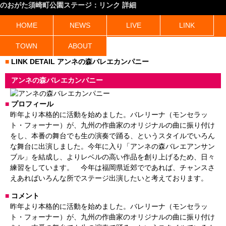
のおがた須崎町公園ステージ：リンク 詳細
HOME
NEWS
LIVE
LINK
TOWN
ABOUT
LINK DETAIL アンネの森バレエカンパニー
アンネの森バレエカンパニー
プロフィール
昨年より本格的に活動を始めました。バレリーナ（モンセラッ
ト・フォーナー）が、九州の作曲家のオリジナルの曲に振り付け
をし、本番の舞台でも生の演奏で踊る、というスタイルでいろん
な舞台に出演しました。今年に入り「アンネの森バレエアンサン
ブル」を結成し、よりレベルの高い作品を創り上げるため、日々
練習をしています。 今年は福岡県近郊でであれば、チャンスさ
えあればいろんな所でステージ出演したいと考えております。
コメント
昨年より本格的に活動を始めました。バレリーナ（モンセラッ
ト・フォーナー）が、九州の作曲家のオリジナルの曲に振り付け