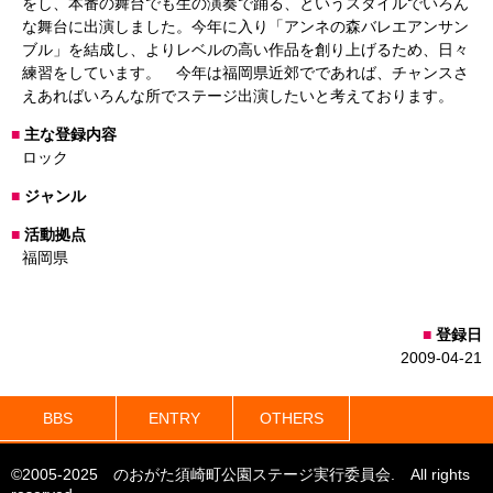
をし、本番の舞台でも生の演奏で踊る、というスタイルでいろん
な舞台に出演しました。今年に入り「アンネの森バレエアンサン
ブル」を結成し、よりレベルの高い作品を創り上げるため、日々
練習をしています。 今年は福岡県近郊でであれば、チャンスさ
えあればいろんな所でステージ出演したいと考えております。
主な登録内容
ロック
ジャンル
活動拠点
福岡県
登録日
2009-04-21
BBS
ENTRY
OTHERS
©2005-2025 のおがた須崎町公園ステージ実行委員会. All rights